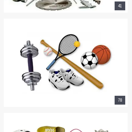
41
78