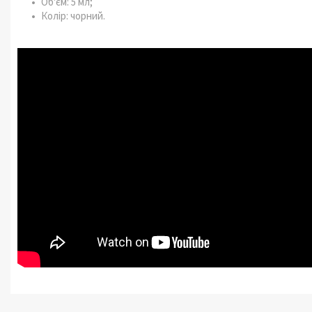
Об'єм: 5 мл;
Колір: чорний.