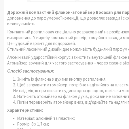
Дорожній компактний флакон-атомайзер Bodasan для парф
доповнення до парфумерної колекції, що дозволяє завжди і скр
велику ємність.
Компактний розпилювач спеціально розрахований на розбризкув
використань. У виробу компактний розмір, тому його завжди мо
Це чудовий варіант для подорожей.
Стильний лаконічний дизайн дає можливість будь-який парфум 
Алюмінієвий ударостійкий корпус захистить внутрішній флакон
Атомайзер зручний для частого застосування – через скляне ві
Спосіб застосування:
Зніміть із флакона з духами кнопку розпилення.
Щоб заправити атомайзер, потрібно надіти його на пластм
Не слід міцно притискати судини одна до одної, оскільки мо
Натисніть атомайзер на флакон духів, доки він не заповнит
Потім переверніть атомайзер вниз, від'єднайте та надягні
Характеристики:
Матеріал: алюміній та пластик;
Розмір: 8 х 1,7 см;