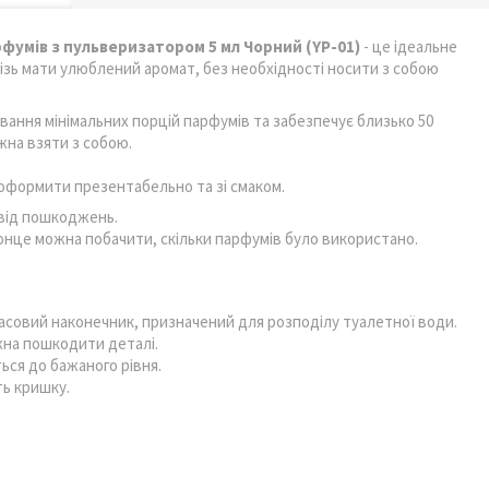
умів з пульверизатором 5 мл Чорний (YP-01)
- це ідеальне
ізь мати улюблений аромат, без необхідності носити з собою
ання мінімальних порцій парфумів та забезпечує близько 50
жна взяти з собою.
оформити презентабельно та зі смаком.
 від пошкоджень.
конце можна побачити, скільки парфумів було використано.
асовий наконечник, призначений для розподілу туалетної води.
жна пошкодити деталі.
ься до бажаного рівня.
ть кришку.