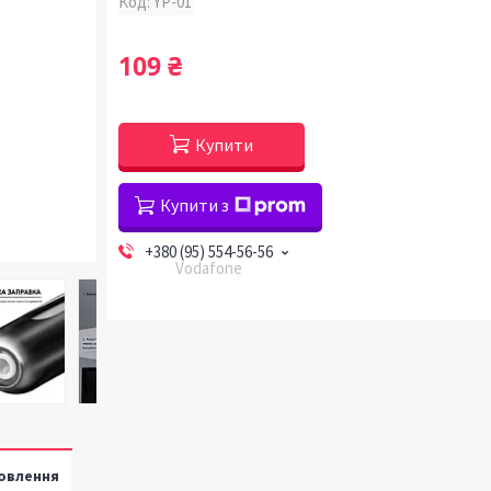
Код:
YP-01
109 ₴
Купити
Купити з
+380 (95) 554-56-56
Vodafone
овлення