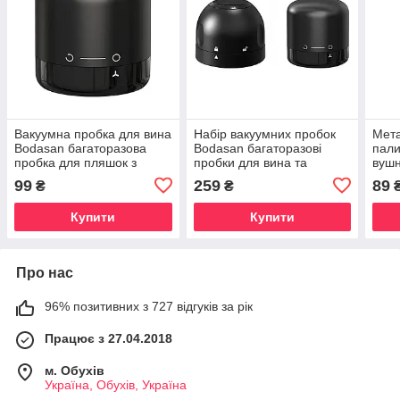
Вакуумна пробка для вина
Набір вакуумних пробок
Мета
Bodasan багаторазова
Bodasan багаторазові
пали
пробка для пляшок з
пробки для вина та
вушн
блокатором Чорна (PT40)
шампанського Чорні 2шт.
чохл
99
259
89
₴
₴
(PT41)
для 
(S00
Купити
Купити
Про нас
96% позитивних з 727 відгуків за рік
Працює з 27.04.2018
м. Обухів
Україна, Обухів, Україна