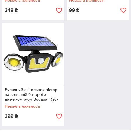
Немає в наявності
Немає в наявності
349
99
₴
₴
Вуличний світильник-ліхтар
на сонячній батареї з
датчиком руху Bodasan (sd-
sse98)
Немає в наявності
399
₴