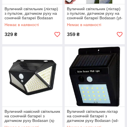
Вуличний світильник (ліхтар)
Вуличний світильник (ліхтар)
з пультом, датчиком руху на
з пультом, датчиком руху на
сонячній батареї Bodasan
сонячній батареї Bodasan (yt-
(lswl-01)
hl001)
Немає в наявності
Немає в наявності
329
359
₴
₴
Вуличний навісний світильник
Вуличний світильник-ліхтар
на сонячній батареї з
на сонячній батареї з
датчиком руху Bodasan (sj-
датчиком руху Bodasan (sd-
g2001)
sse19)