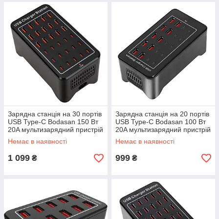
Зарядна станція на 30 портів
Зарядна станція на 20 портів
USB Type-C Bodasan 150 Вт
USB Type-C Bodasan 100 Вт
20A мультизарядний пристрій
20A мультизарядний пристрій
для смартфонів і планшетів
для смартфонів і планшетів
Немає в наявності
Немає в наявності
(W407)
(W405)
1 099
999
₴
₴