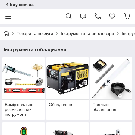
4-buy.com.ua
Товари та послуги
Інструменти та автотовари
Інстру
Інструменти і обладнання
Вимірювально-
Обладнання
Паяльне
розмічальний
обладнання
інструмент