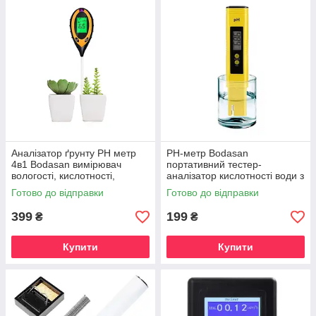
Аналізатор ґрунту PH метр
РH-метр Bodasan
4в1 Bodasan вимірювач
портативний тестер-
вологості, кислотності,
аналізатор кислотності води з
температури та освітлення
автокалібруванням (09BX)
Готово до відправки
Готово до відправки
(H004)
399
199
₴
₴
Купити
Купити