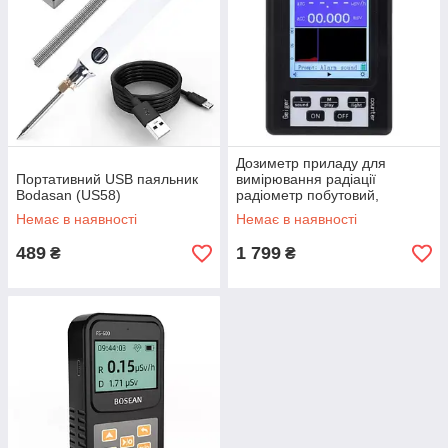
Дозиметр приладу для
Портативний USB паяльник
вимірювання радіації
Bodasan (US58)
радіометр побутовий,
лічильник Гейгера Bodasan
Немає в наявності
Немає в наявності
BR-9B
489
1 799
₴
₴