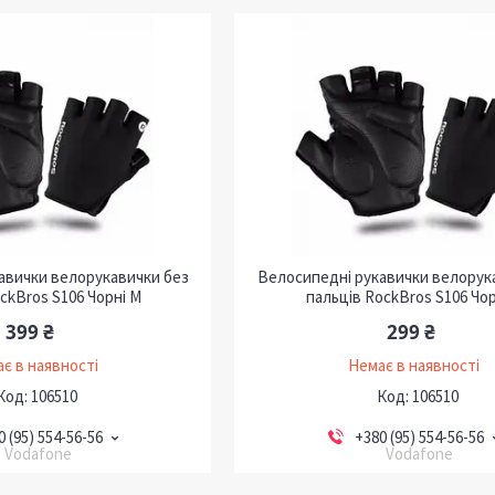
авички велорукавички без
Велосипедні рукавички велорук
ckBros S106 Чорні M
пальців RockBros S106 Чор
399 ₴
299 ₴
є в наявності
Немає в наявності
106510
106510
0 (95) 554-56-56
+380 (95) 554-56-56
Vodafone
Vodafone