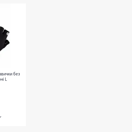
авички без
ні L