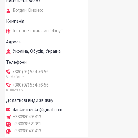
Богдан Сіненко
Інтернет-магазин "4buy"
Україна, Обухів, Україна
+380 (95) 554-56-56
Vodafone
+380 (97) 554-56-56
Київстар
dankosinenko@gmail.com
+380980493413
+380638623391
+380980493413