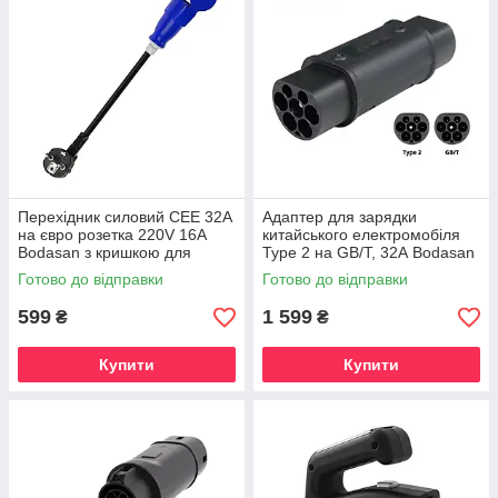
Перехідник силовий CEE 32A
Адаптер для зарядки
на євро розетка 220V 16A
китайського електромобіля
Bodasan з кришкою для
Type 2 на GB/T, 32А Bodasan
зарядки авто та побутових
підтримка 1 та 3 фаз,
Готово до відправки
Готово до відправки
приладів (06EU)
напруга 220–400В (FF-ZH3)
599
1 599
₴
₴
Купити
Купити