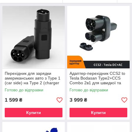
Перехідник для зарядки
Адаптер-перехідник CCS2 to
американських авто з Type 1
Tesla Bodasan Type2+CCS
(car side) на Type 2 (charger
Combo 2в1 для швидкої та
side) Bodasan, до 32А, 7.4
домашньої зарядки AC/DC до
Готово до відправки
Готово до відправки
кВт (T1T2)
250 кВт (CCS2)
1 599
3 999
₴
₴
Купити
Купити