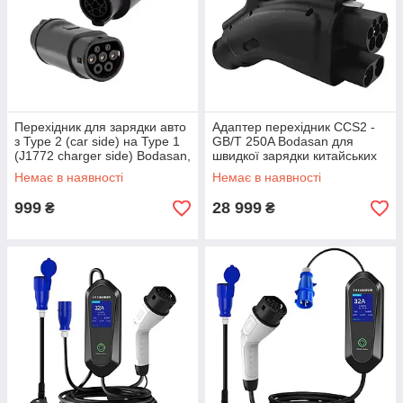
Перехідник для зарядки авто
Адаптер перехідник CCS2 -
з Type 2 (car side) на Type 1
GB/T 250A Bodasan для
(J1772 charger side) Bodasan,
швидкої зарядки китайських
до 32А, 7.4 кВт (T2T1)
електромобілів (CCS2-GBT)
Немає в наявності
Немає в наявності
999
28 999
₴
₴