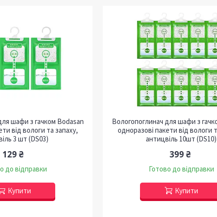
для шафи з гачком Bodasan
Вологопоглинач для шафи з гачк
ти від вологи та запаху,
одноразові пакети від вологи т
іль 3 шт (DS03)
антицвіль 10шт (DS10)
129 ₴
399 ₴
о до відправки
Готово до відправки
Купити
Купити